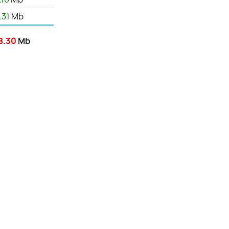
.31
Mb
8.30
Mb