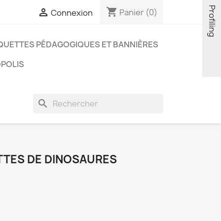
Profiling
shopping_cart

Panier
(0)
Connexion
QUETTES PÉDAGOGIQUES ET BANNIÈRES
OPOLIS
search
TTES DE DINOSAURES