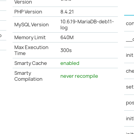
Version
PHP Version
8.4.21
10.6.19-MariaDB-deb11-
con
MySQL Version
log
b
Memory Limit
640M
__
Max Execution
300s
Time
init
Smarty Cache
enabled
ch
Smarty
never recompile
Compilation
se
po
ini