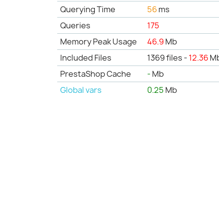
Querying Time
56
ms
Queries
175
Memory Peak Usage
46.9
Mb
Included Files
1369 files -
12.36
M
PrestaShop Cache
-
Mb
Global vars
0.25
Mb