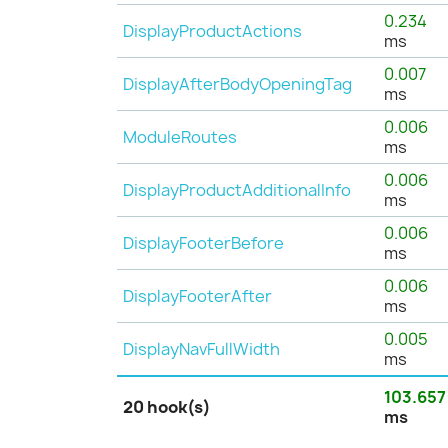
0.234
DisplayProductActions
ms
0.007
DisplayAfterBodyOpeningTag
ms
0.006
ModuleRoutes
ms
0.006
DisplayProductAdditionalInfo
ms
0.006
DisplayFooterBefore
ms
0.006
DisplayFooterAfter
ms
0.005
DisplayNavFullWidth
ms
103.657
20 hook(s)
ms