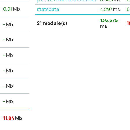
0.01
Mb
statsdata
4.297
ms
0
136.375
21 module(s)
1
-
Mb
ms
-
Mb
-
Mb
-
Mb
-
Mb
-
Mb
11.84
Mb