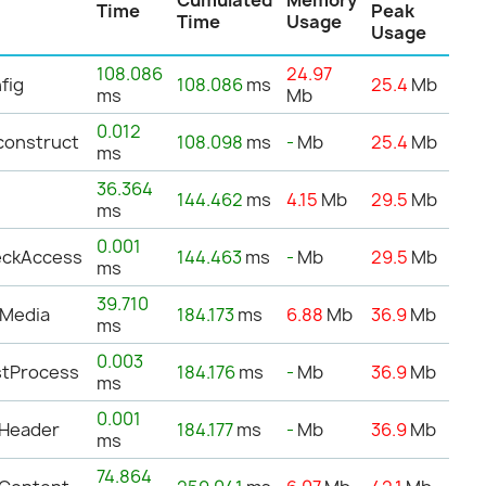
Time
Peak
Time
Usage
Usage
108.086
24.97
fig
108.086
ms
25.4
Mb
ms
Mb
0.012
construct
108.098
ms
-
Mb
25.4
Mb
ms
36.364
144.462
ms
4.15
Mb
29.5
Mb
ms
0.001
eckAccess
144.463
ms
-
Mb
29.5
Mb
ms
39.710
tMedia
184.173
ms
6.88
Mb
36.9
Mb
ms
0.003
stProcess
184.176
ms
-
Mb
36.9
Mb
ms
0.001
tHeader
184.177
ms
-
Mb
36.9
Mb
ms
74.864