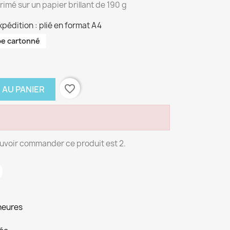
imé sur un papier brillant de 190 g
pédition : plié en format A4
be cartonné
favorite_border
 AU PANIER
uvoir commander ce produit est 2.
heures