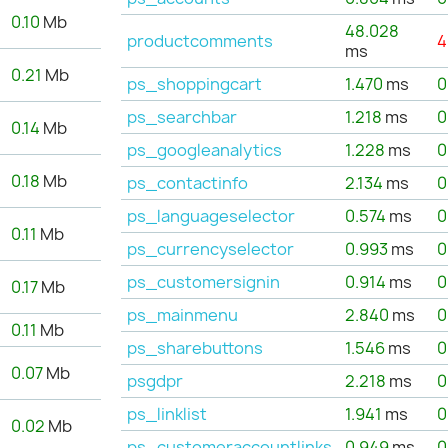
0.10
Mb
48.028
productcomments
4
ms
0.21
Mb
ps_shoppingcart
1.470
ms
0
ps_searchbar
1.218
ms
0
0.14
Mb
ps_googleanalytics
1.228
ms
0
0.18
Mb
ps_contactinfo
2.134
ms
0
ps_languageselector
0.574
ms
0
0.11
Mb
ps_currencyselector
0.993
ms
0
ps_customersignin
0.914
ms
0
0.17
Mb
ps_mainmenu
2.840
ms
0
0.11
Mb
ps_sharebuttons
1.546
ms
0
0.07
Mb
psgdpr
2.218
ms
0
ps_linklist
1.941
ms
0
0.02
Mb
ps_customeraccountlinks
0.949
ms
0