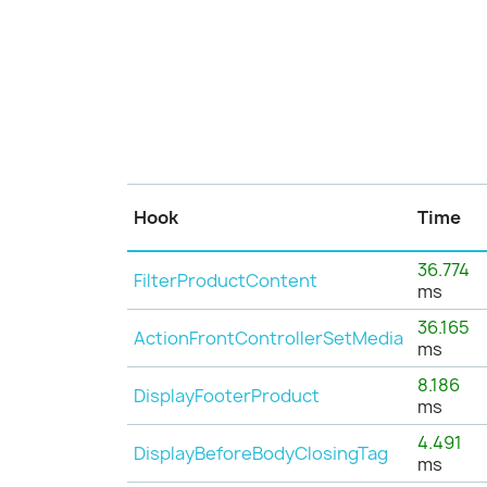
Hook
Time
36.774
FilterProductContent
ms
36.165
ActionFrontControllerSetMedia
ms
8.186
DisplayFooterProduct
ms
4.491
DisplayBeforeBodyClosingTag
ms