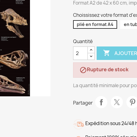
Format A2 de 42 x 60 cm, impr
Choississez votre format d'ex
plié en format A4
en tu
Quantité

AJOUTER
Rupture de stock

La quantité minimale pour po
Partager
Expédition sous 24/48 