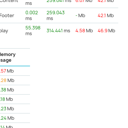
tContent
259.041
ms
6.07
Mb
42.1
Mb
ms
0.002
259.043
tFooter
-
Mb
42.1
Mb
ms
ms
55.398
play
314.441
ms
4.58
Mb
46.9
Mb
ms
Memory
sage
.57
Mb
.28
Mb
.38
Mb
.18
Mb
.23
Mb
.24
Mb
.14
Mb