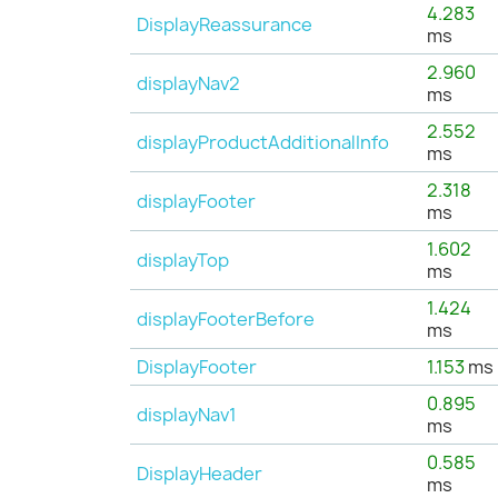
4.283
DisplayReassurance
ms
2.960
displayNav2
ms
2.552
displayProductAdditionalInfo
ms
2.318
displayFooter
ms
1.602
displayTop
ms
1.424
displayFooterBefore
ms
DisplayFooter
1.153
ms
0.895
displayNav1
ms
0.585
DisplayHeader
ms