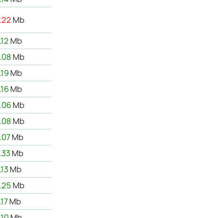
.22
Mb
.12
Mb
.08
Mb
.19
Mb
.16
Mb
.06
Mb
.08
Mb
.07
Mb
.33
Mb
.13
Mb
.25
Mb
.17
Mb
.10
Mb