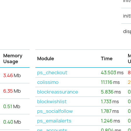
ini
ini
dis
Memory
Module
Time
Usage
U
ps_checkout
43.503
ms
8
3.46
Mb
colissimo
11.116
ms
2
6.35
Mb
blockreassurance
5.836
ms
0
blockwishlist
1.733
ms
0
0.51
Mb
ps_socialfollow
1.787
ms
0
ps_emailalerts
1.246
ms
0
0.40
Mb
ps_accounts
0.804
ms
0