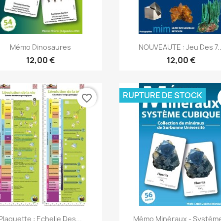
Aperçu rapide
Aperçu rapide


Mémo Dinosaures
NOUVEAUTE : Jeu Des 7..
12,00 €
12,00 €
RUPTURE DE STOCK
favorite_border
Aperçu rapide
Aperçu rapide


Plaquette : Echelle Des...
Mémo Minéraux - Système