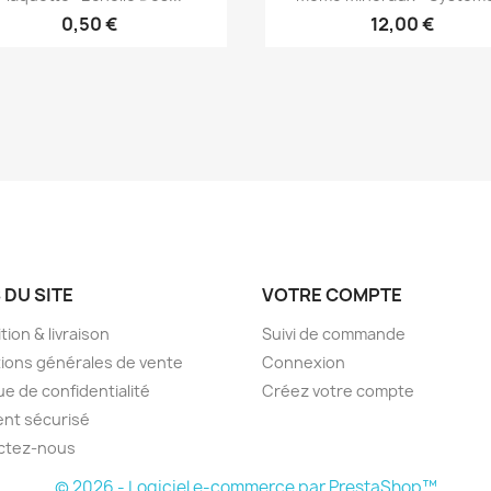
0,50 €
12,00 €
 DU SITE
VOTRE COMPTE
tion & livraison
Suivi de commande
ions générales de vente
Connexion
ue de confidentialité
Créez votre compte
nt sécurisé
ctez-nous
© 2026 - Logiciel e-commerce par PrestaShop™