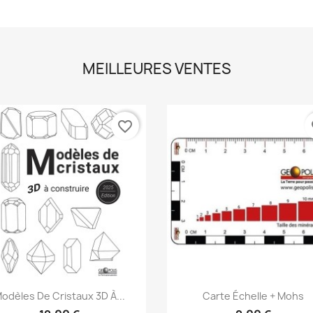
MEILLEURES VENTES
favorite_border
fa
Aperçu rapide
Aperçu rapide


odèles De Cristaux 3D À...
Carte Échelle + Mohs