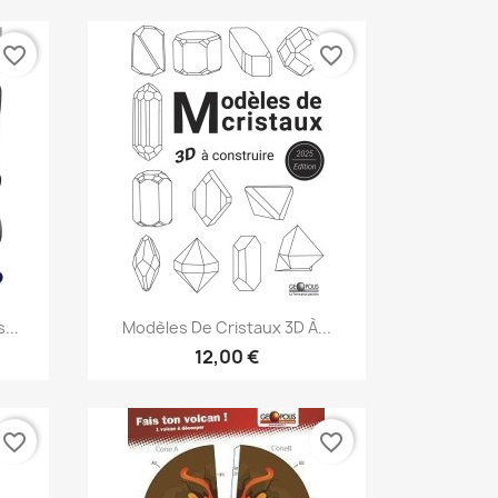
favorite_border
favorite_border
Aperçu rapide

...
Modèles De Cristaux 3D À...
12,00 €
favorite_border
favorite_border