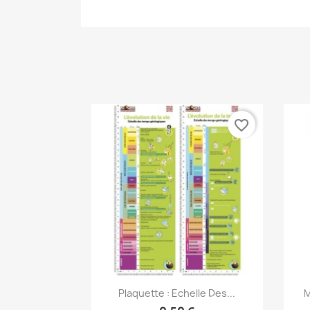
favorite_border
Aperçu rapide

Plaquette : Echelle Des...
M