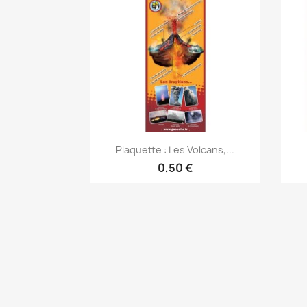
Aperçu rapide

Plaquette : Les Volcans,...
0,50 €