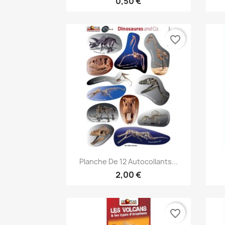
0,50 €
favorite_border
Aperçu rapide

Planche De 12 Autocollants...
2,00 €
favorite_border