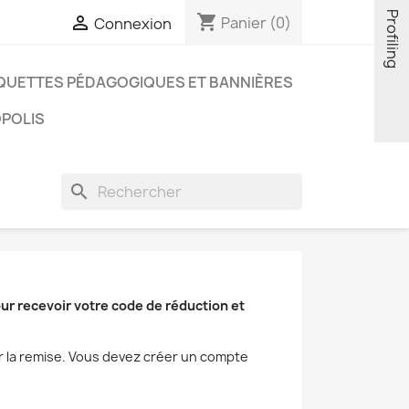
Profiling
shopping_cart

Panier
(0)
Connexion
QUETTES PÉDAGOGIQUES ET BANNIÈRES
OPOLIS
search
ur recevoir votre code de réduction et
ir la remise. Vous devez créer un compte