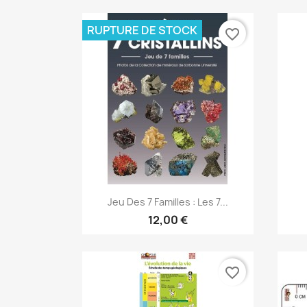
RUPTURE DE STOCK
favorite_border
Aperçu rapide

Jeu Des 7 Familles : Les 7...
12,00 €
favorite_border