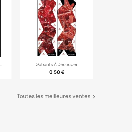
Aperçu rapide

..
Gabarits À Découper
0,50 €
Toutes les meilleures ventes
