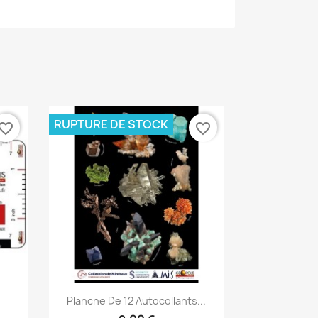
RUPTURE DE STOCK
vorite_border
favorite_border
Aperçu rapide

Planche De 12 Autocollants...