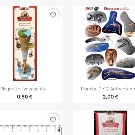
favorite_border
Aperçu rapide
Aperçu rapide


Plaquette : Voyage Au...
Planche De 12 Autocollants
0,50 €
2,00 €
favorite_border